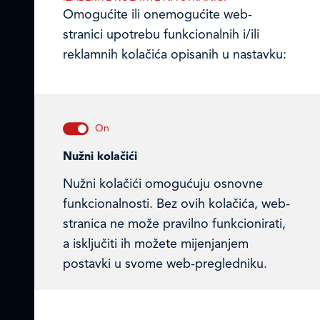
Omogućite ili onemogućite web-
stranici upotrebu funkcionalnih i/ili
LEDO D.O.O.
reklamnih kolačića opisanih u nastavku:
Gospodarska zona,Tromeđa 1
,
88260 Čitluk, Bosna i Hercegovina
TEL: +387 36 653 120
FAX: +387 36 650 210
Email:
ledo@ledo.ba
Nužni kolačići
Nužni kolačići omogućuju osnovne
funkcionalnosti. Bez ovih kolačića, web-
LEDO d.o.o. Čitluk
stranica ne može pravilno funkcionirati,
a isključiti ih možete mijenjanjem
Online formular
postavki u svome web-pregledniku.
Obavijest o Privatnosti i Kolačići