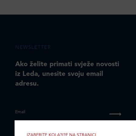
NEWSLETTER
Ako želite primati svježe novosti
iz Leda, unesite svoju email
adresu.
Email
IZABERITE KOLA?I?E NA STRANICI