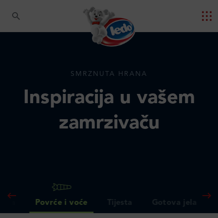
SMRZNUTA HRANA
Inspiracija u vašem
zamrzivaču
Riba
Povrće i voće
Tijesta
Gotova jela