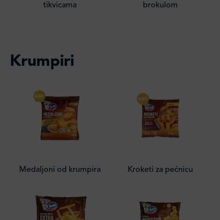
tikvicama
brokulom
Krumpiri
Medaljoni od krumpira
Kroketi za pećnicu