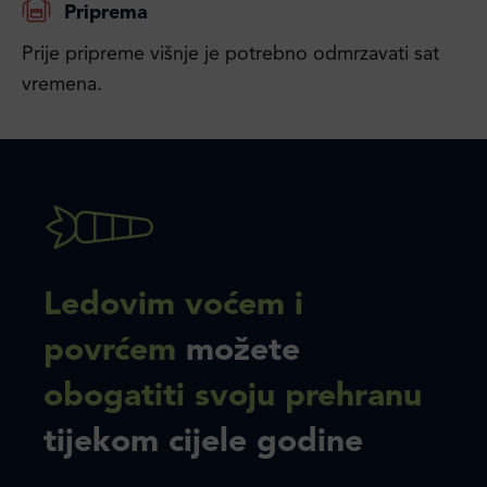
Priprema
Prije pripreme višnje je potrebno odmrzavati sat
vremena.
Ledovim voćem i
povrćem
možete
obogatiti svoju prehranu
tijekom cijele godine