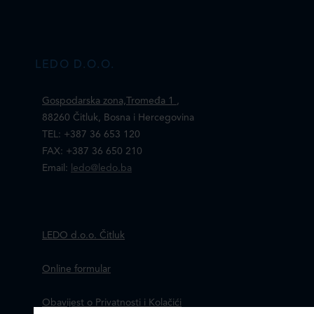
LEDO D.O.O.
Gospodarska zona,Tromeđa 1
,
88260 Čitluk, Bosna i Hercegovina
TEL: +387 36 653 120
FAX: +387 36 650 210
Email:
ledo@ledo.ba
LEDO d.o.o. Čitluk
Online formular
Obavijest o Privatnosti i Kolačići