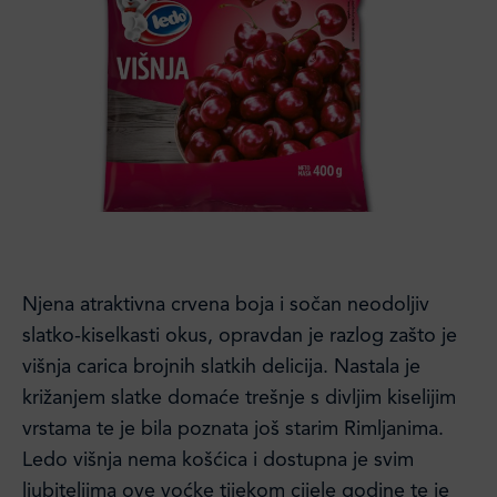
Njena atraktivna crvena boja i sočan neodoljiv
slatko-kiselkasti okus, opravdan je razlog zašto je
višnja carica brojnih slatkih delicija. Nastala je
križanjem slatke domaće trešnje s divljim kiselijim
vrstama te je bila poznata još starim Rimljanima.
Ledo višnja nema košćica i dostupna je svim
ljubiteljima ove voćke tijekom cijele godine te je