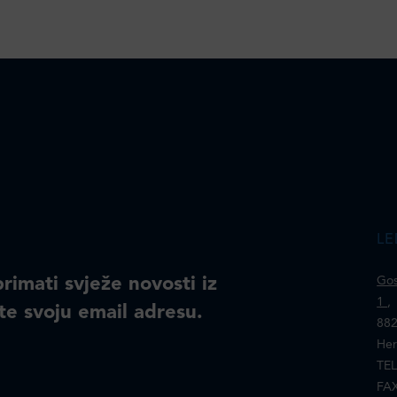
LE
primati svježe novosti iz
Gos
1
,
te svoju email adresu.
882
Her
TEL
FAX