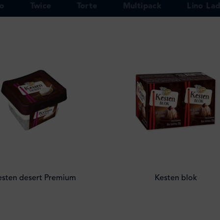
o
Twice
Torte
Multipack
Lino La
esten desert Premium
Kesten blok