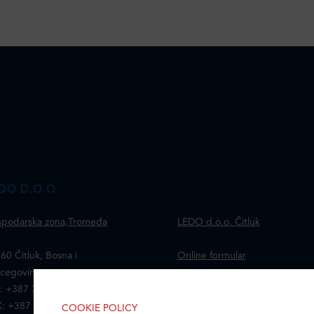
DO D.O.O.
podarska zona,Tromeđa
LEDO d.o.o. Čitluk
60 Čitluk, Bosna i
Online formular
cegovina
: +387 36 653 120
Obavijest o Privatnosti i
: +387 36 650 210
Kolačići
COOKIE POLICY