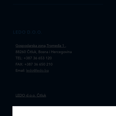
LEDO D.O.O.
Gospodarska zona,Tromeđa 1
,
88260 Čitluk, Bosna i Hercegovina
TEL: +387 36 653 120
FAX: +387 36 650 210
Email:
ledo@ledo.ba
LEDO d.o.o. Čitluk
Online formular