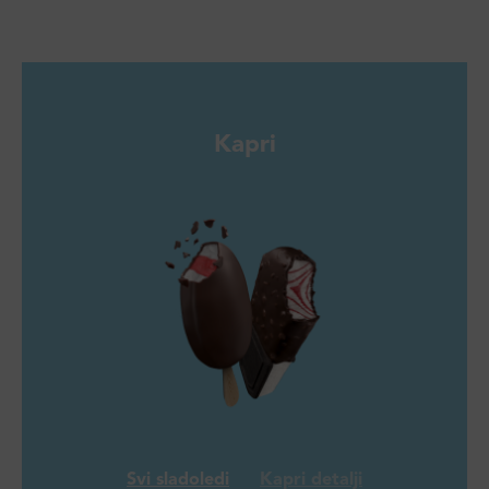
Kapri
Svi sladoledi
Kapri detalji