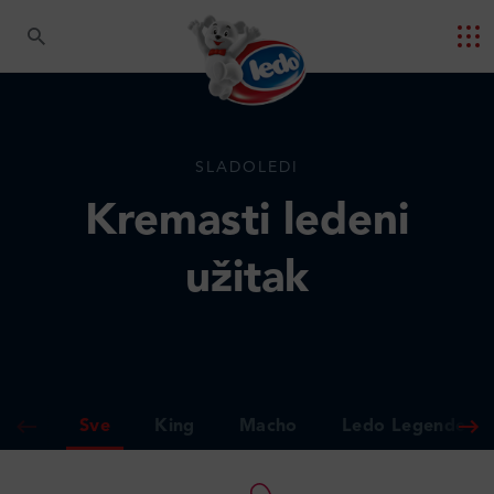
SLADOLEDI
Kremasti ledeni
užitak
Sve
King
Macho
Ledo Legende