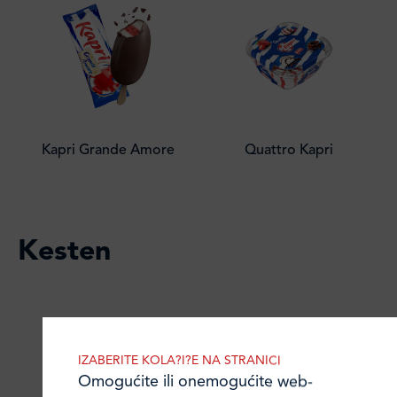
Kapri Grande Amore
Quattro Kapri
Kesten
IZABERITE KOLA?I?E NA STRANICI
Omogućite ili onemogućite web-