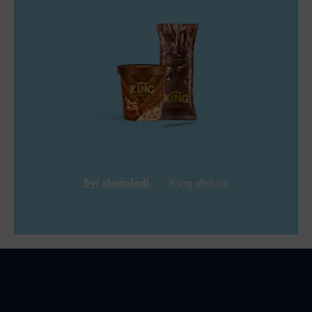
Svi sladoledi
King detalji