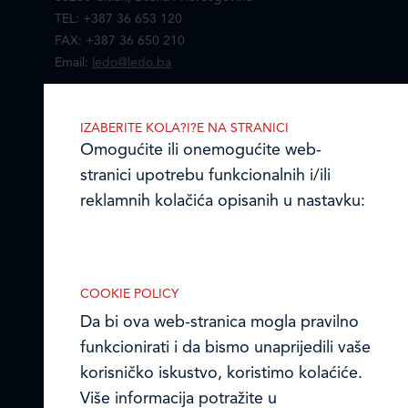
TEL: +387 36 653 120
FAX: +387 36 650 210
Email:
ledo@ledo.ba
IZABERITE KOLA?I?E NA STRANICI
Omogućite ili onemogućite web-
LEDO d.o.o. Čitluk
stranici upotrebu funkcionalnih i/ili
Online formular
reklamnih kolačića opisanih u nastavku:
Obavijest o Privatnosti i Kolačići
Izjava o tajnosti i povjerljivosti podataka
COOKIE POLICY
Da bi ova web-stranica mogla pravilno
Kodeks poslovnih načela
Nužni kolačići
funkcionirati i da bismo unaprijedili vaše
Nužni kolačići omogućuju osnovne
© Ledo d.o.o. 2026.
korisničko iskustvo, koristimo kolaćiće.
funkcionalnosti. Bez ovih kolačića, web-
Više informacija potražite u