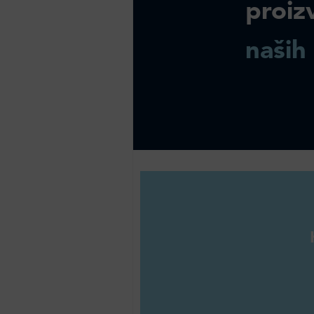
proiz
naših