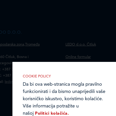
DO D.O.O.
podarska zona,Tromeđa
LEDO d.o.o. Čitluk
60 Čitluk, Bosna i
Online formular
cegovina
: +387 36 653 120
Obavijest o Privatnosti i
: +387 36 650 210
Kolačići
COOKIE POLICY
il:
ledo@ledo.ba
Da bi ova web-stranica mogla pravilno
IZABERITE KOLA?I?E NA STRANICI
Izjava o tajnosti i povjerljivosti
funkcionirati i da bismo unaprijedili vaše
Omogućite ili onemogućite web-
podataka
korisničko iskustvo, koristimo kolaćiće.
stranici upotrebu funkcionalnih i/ili
Više informacija potražite u
Kodeks poslovnih načela
reklamnih kolačića opisanih u nastavku:
našoj
Politici kolačića.