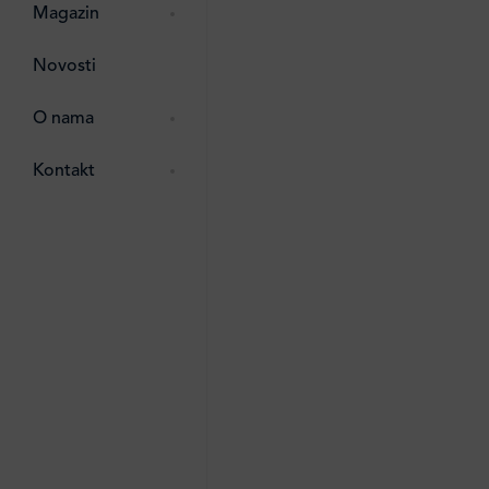
zma
 ostalo
Magazin
ttro
Novosti
e
e
O nama
ipack
 Lada
Kontakt
i
ten
li