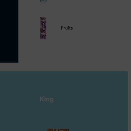
Fruits
King