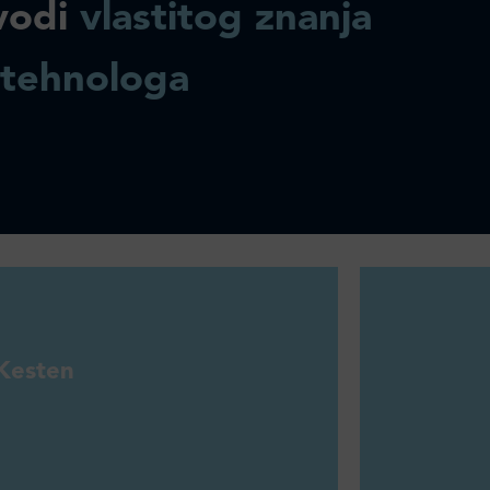
vodi
vlastitog znanja
 tehnologa
Kesten