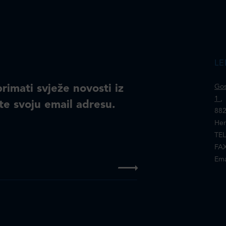
LE
primati svježe novosti iz
Gos
1
,
te svoju email adresu.
882
Her
TEL
FAX
Ema