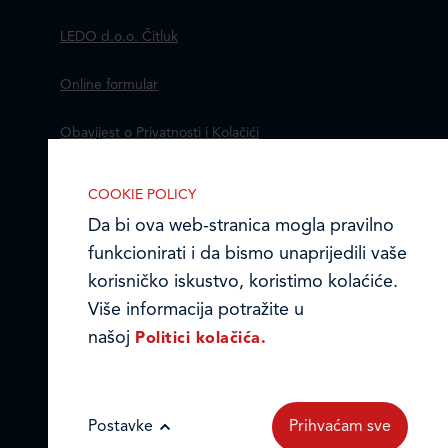
LEDO d.o.o. Čitluk
Online formular
Obavijest o Privatnosti i Kolačići
Izjava o tajnosti i povjerljivosti podataka
COOKIE POLICY
Da bi ova web-stranica mogla pravilno
Kodeks poslovnih načela
funkcionirati i da bismo unaprijedili vaše
© Ledo d.o.o. 2026.
korisničko iskustvo, koristimo kolaćiće.
Više informacija potražite u
našoj
Politici kolačića.
IZABERITE KOLA?I?E NA STRANICI
Omogućite ili onemogućite web-
stranici upotrebu funkcionalnih i/ili
reklamnih kolačića opisanih u nastavku:
Postavke
Prihvaćam sve