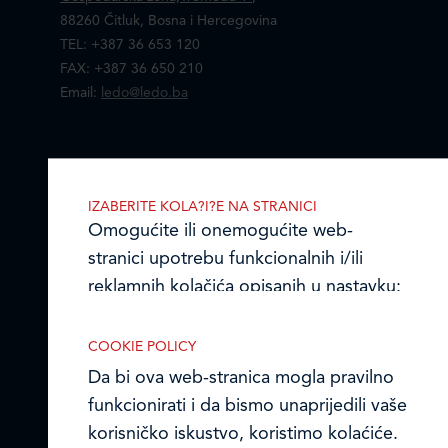
88260 Čitluk, Bosna i Hercegovina
TEL: +387 36 653 120
FAX: +387 36 650 210
Email:
ledo@ledo.ba
LEDO d.o.o. Čitluk
IZABERITE KOLA?I?E NA STRANICI
Omogućite ili onemogućite web-
Online formular
stranici upotrebu funkcionalnih i/ili
Obavijest o Privatnosti i Kolačići
reklamnih kolačića opisanih u nastavku:
Izjava o tajnosti i povjerljivosti podataka
COOKIE POLICY
Da bi ova web-stranica mogla pravilno
Kodeks poslovnih načela
funkcionirati i da bismo unaprijedili vaše
© Ledo d.o.o. 2026.
Nužni kolačići
korisničko iskustvo, koristimo kolaćiće.