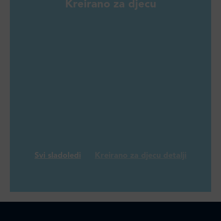
Kreirano za djecu
Svi sladoledi
Kreirano za djecu detalji