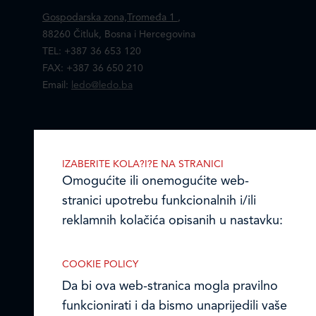
Gospodarska zona,Tromeđa 1
,
88260 Čitluk, Bosna i Hercegovina
TEL: +387 36 653 120
FAX: +387 36 650 210
Email:
ledo@ledo.ba
LEDO d.o.o. Čitluk
IZABERITE KOLA?I?E NA STRANICI
Omogućite ili onemogućite web-
Online formular
stranici upotrebu funkcionalnih i/ili
reklamnih kolačića opisanih u nastavku:
Obavijest o Privatnosti i Kolačići
Izjava o tajnosti i povjerljivosti podataka
COOKIE POLICY
Da bi ova web-stranica mogla pravilno
Kodeks poslovnih načela
funkcionirati i da bismo unaprijedili vaše