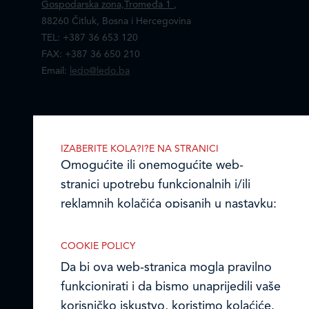
Gospodarska zona,Tromeđa 1
,
88260 Čitluk, Bosna i Hercegovina
TEL: +387 36 653 120
FAX: +387 36 650 210
Email:
ledo@ledo.ba
LEDO d.o.o. Čitluk
IZABERITE KOLA?I?E NA STRANICI
Omogućite ili onemogućite web-
Online formular
stranici upotrebu funkcionalnih i/ili
reklamnih kolačića opisanih u nastavku:
Obavijest o Privatnosti i Kolačići
Izjava o tajnosti i povjerljivosti podataka
COOKIE POLICY
Da bi ova web-stranica mogla pravilno
Kodeks poslovnih načela
funkcionirati i da bismo unaprijedili vaše
Nužni kolačići
© Ledo d.o.o. 2026.
korisničko iskustvo, koristimo kolaćiće.