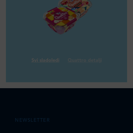
Svi sladoledi
Quattro detalji
NEWSLETTER