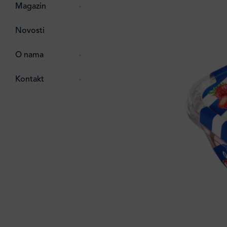
zma
 ostalo
Magazin
ttro
Novosti
e
e
O nama
ipack
 Lada
Kontakt
i
ten
li