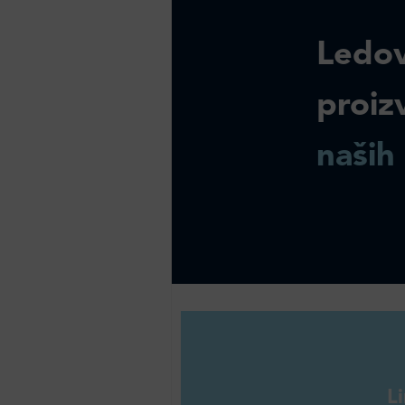
Ledov
proiz
naših
L