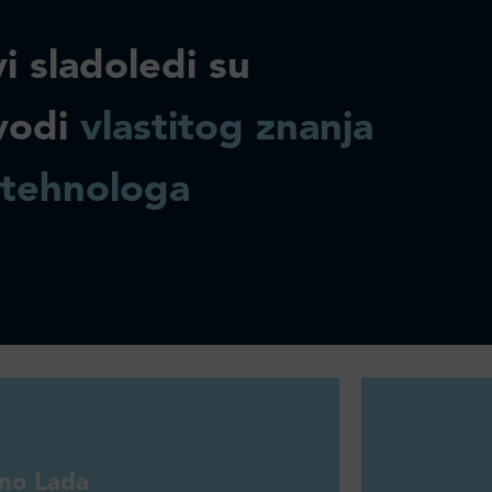
i sladoledi su
vodi
vlastitog znanja
 tehnologa
ino Lada