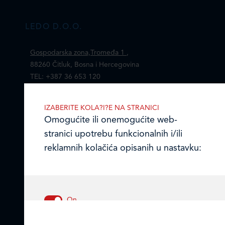
LEDO D.O.O.
Gospodarska zona,Tromeđa 1
,
88260 Čitluk, Bosna i Hercegovina
TEL: +387 36 653 120
FAX: +387 36 650 210
Email:
ledo@ledo.ba
IZABERITE KOLA?I?E NA STRANICI
Omogućite ili onemogućite web-
stranici upotrebu funkcionalnih i/ili
reklamnih kolačića opisanih u nastavku:
LEDO d.o.o. Čitluk
Online formular
Obavijest o Privatnosti i Kolačići
Nužni kolačići
Izjava o tajnosti i povjerljivosti podataka