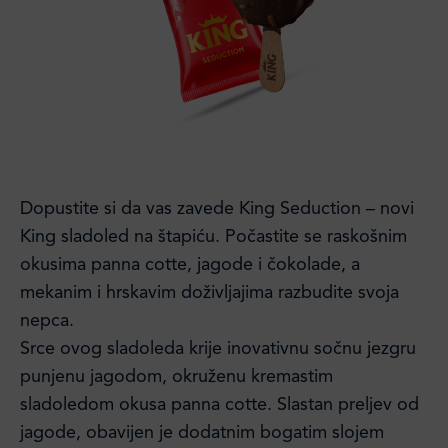
Dopustite si da vas zavede King Seduction – novi
King sladoled na štapiću. Počastite se raskošnim
okusima panna cotte, jagode i čokolade, a
mekanim i hrskavim doživljajima razbudite svoja
nepca.
Srce ovog sladoleda krije inovativnu sočnu jezgru
punjenu jagodom, okruženu kremastim
sladoledom okusa panna cotte. Slastan preljev od
jagode, obavijen je dodatnim bogatim slojem