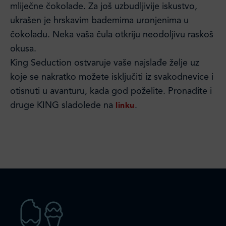
mliječne čokolade. Za još uzbudljivije iskustvo,
ukrašen je hrskavim bademima uronjenima u
čokoladu. Neka vaša čula otkriju neodoljivu raskoš
okusa.
King Seduction ostvaruje vaše najslađe želje uz
koje se nakratko možete isključiti iz svakodnevice i
otisnuti u avanturu, kada god poželite. Pronađite i
druge KING sladolede na
.
linku