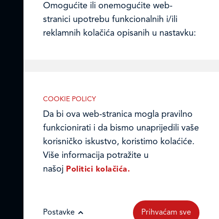
Omogućite ili onemogućite web-
stranici upotrebu funkcionalnih i/ili
LEDO d.o.o. Čitluk
reklamnih kolačića opisanih u nastavku:
Online formular
Obavijest o Privatnosti i Kolačići
Izjava o tajnosti i povjerljivosti podataka
COOKIE POLICY
Nužni kolačići
Da bi ova web-stranica mogla pravilno
Kodeks poslovnih načela
Nužni kolačići omogućuju osnovne
funkcionirati i da bismo unaprijedili vaše
funkcionalnosti. Bez ovih kolačića, web-
© Ledo d.o.o. 2026.
korisničko iskustvo, koristimo kolaćiće.
stranica ne može pravilno funkcionirati,
Više informacija potražite u
a isključiti ih možete mijenjanjem
našoj
Politici kolačića.
postavki u svome web-pregledniku.
Postavke
Prihvaćam sve