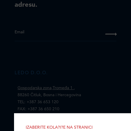
adresu.
Email
LEDO D.O.O.
Gospodarska zona,Tromeđa 1
,
88260 Čitluk, Bosna i Hercegovina
TEL: +387 36 653 120
FAX: +387 36 650 210
Email:
ledo@ledo.ba
IZABERITE KOLA?I?E NA STRANICI