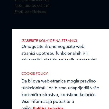
TEL: +387 36 653 120
FAX: +387 36 650 210
Email:
ledo@ledo.ba
LEDO d.o.o. Čitluk
IZABERITE KOLA?I?E NA STRANICI
Omogućite ili onemogućite web-
Online formular
stranici upotrebu funkcionalnih i/ili
Obavijest o Privatnosti i Kolačići
reklamnih kolačića opisanih u nastavku:
Izjava o tajnosti i povjerljivosti podataka
COOKIE POLICY
Da bi ova web-stranica mogla pravilno
Kodeks poslovnih načela
funkcionirati i da bismo unaprijedili vaše
© Ledo d.o.o. 2026.
korisničko iskustvo, koristimo kolaćiće.
Nužni kolačići
Više informacija potražite u
Nužni kolačići omogućuju osnovne
našoj
Politici kolačića.