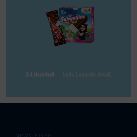
Svi sladoledi
Ledo Legende detalji
NEWSLETTER