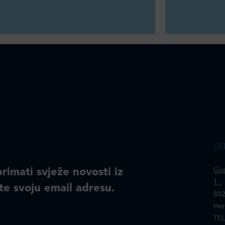
LE
primati svježe novosti iz
Gos
1
,
te svoju email adresu.
882
Her
TEL