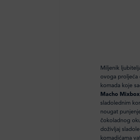
Miljenik ljubite
ovoga proljeća 
komada koje sa
Macho Mixbox
sladolednim ko
nougat punjenje
čokoladnog okus
doživljaj sladol
komadićama vafl