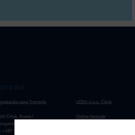
DO D.O.O.
podarska zona,Tromeđa
LEDO d.o.o. Čitluk
60 Čitluk, Bosna i
Online formular
cegovina
: +387 36 653 120
Obavijest o Privatnosti i
IZABERITE KOLA?I?E NA STRANICI