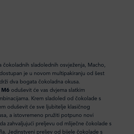
lja čokoladnih sladolednih osvježenja, Macho,
dostupan je u novom multipakiranju od šest
drži dva bogata čokoladna okusa.
 M6
oduševit će vas dvjema slatkim
mbinacijama. Krem sladoled od čokolade s
m oduševit će sve ljubitelje klasičnog
a, a istovremeno pružiti potpuno novi
eda zahvaljujući preljevu od mliječne čokolade s
a. Jedinstveni preljev od bijele čokolade s