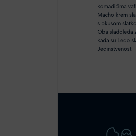
komadićima vafl
Macho krem sla
s okusom slatko
Oba sladoleda z
kada su Ledo sl
Jedinstvenost