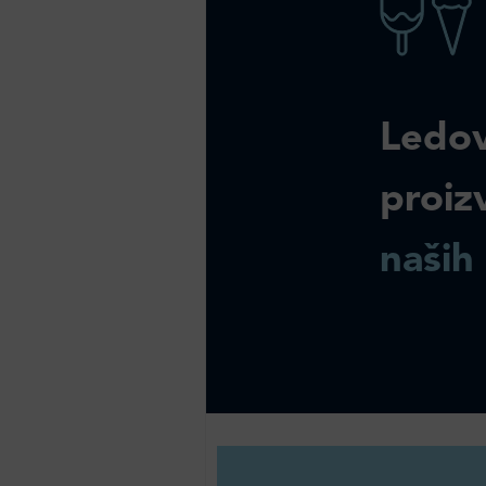
Ledov
proiz
naših