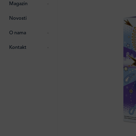
zma
 ostalo
Magazin
ttro
Novosti
e
e
O nama
ipack
 Lada
Kontakt
i
ten
li