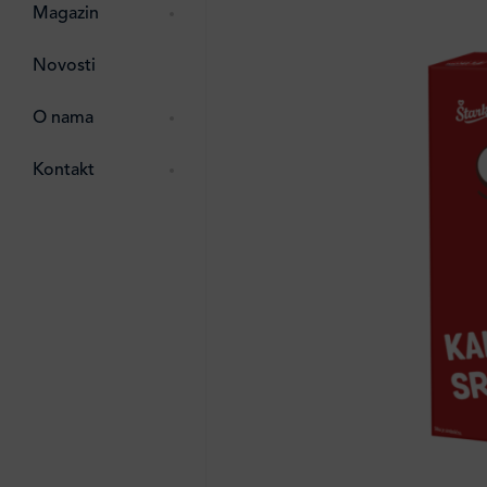
zma
 ostalo
Magazin
ttro
Novosti
e
e
O nama
ipack
 Lada
Kontakt
i
ten
li