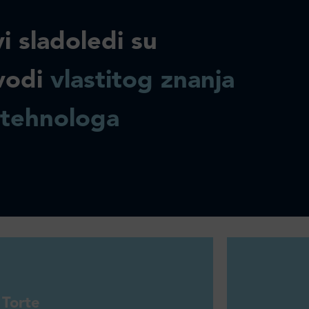
i sladoledi su
vodi
vlastitog znanja
 tehnologa
Torte