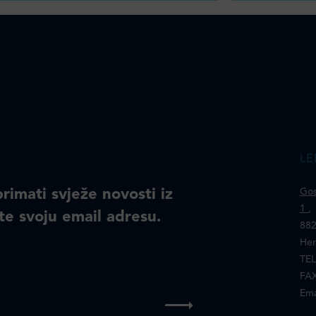
LE
primati svježe novosti iz
Gos
1
,
te svoju email adresu.
882
Her
TEL
FAX
Ema