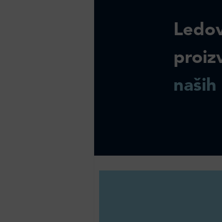
Ledov
proiz
naših