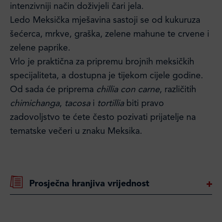
intenzivniji način doživjeli čari jela.
Ledo Meksička mješavina sastoji se od kukuruza
šećerca, mrkve, graška, zelene mahune te crvene i
zelene paprike.
Vrlo je praktična za pripremu brojnih meksičkih
specijaliteta, a dostupna je tijekom cijele godine.
Od sada će priprema
chillia con carne
, različitih
chimichanga
,
tacosa
i
tortillia
biti pravo
zadovoljstvo te ćete često pozivati prijatelje na
tematske večeri u znaku Meksika.
Prosječna hranjiva vrijednost