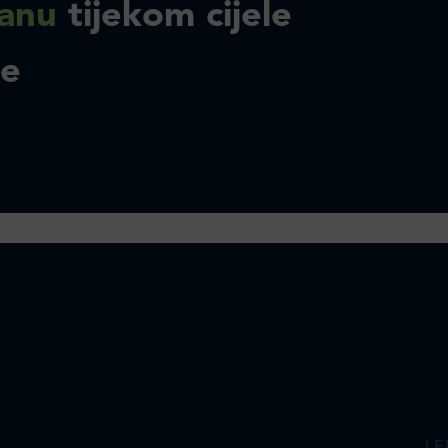
anu
tijekom cijele
ne