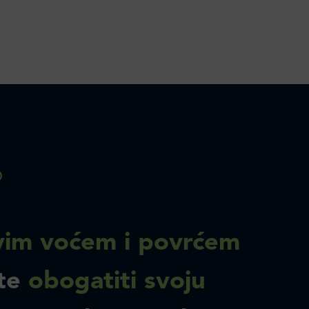
im voćem i povrćem
te
obogatiti svoju