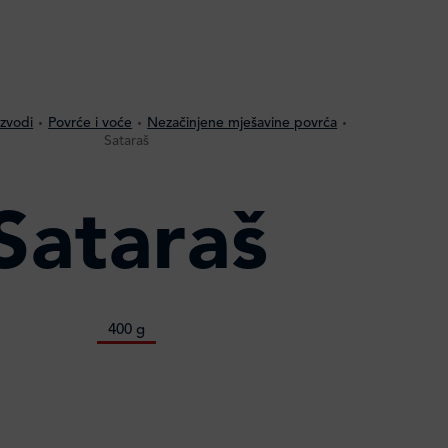
izvodi
Povrće i voće
Nezačinjene mješavine povrća
Sataraš
Sataraš
400 g