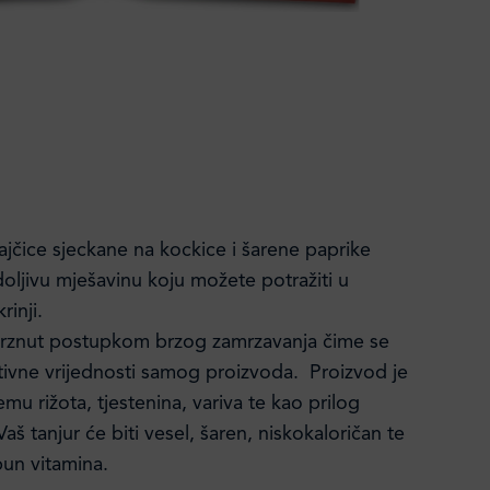
jčice sjeckane na kockice i šarene paprike
oljivu mješavinu koju možete potražiti u
rinji.
mrznut postupkom brzog zamrzavanja čime se
itivne vrijednosti samog proizvoda. Proizvod je
emu rižota, tjestenina, variva te kao prilog
aš tanjur će biti vesel, šaren, niskokaloričan te
pun vitamina.