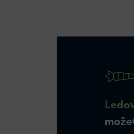
Ledov
može