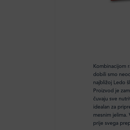
Kombinacijom ra
dobili smo neod
najbližoj Ledo šk
Proizvod je za
čuvaju sve nutr
idealan za pripr
mesnim jelima. V
prije svega pre