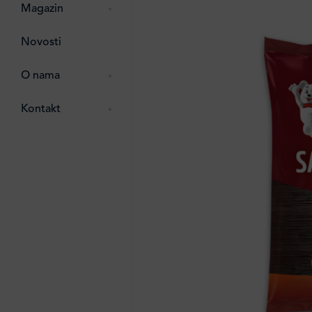
zma
 ostalo
Magazin
ttro
Novosti
e
e
O nama
ipack
 Lada
Kontakt
i
ten
li