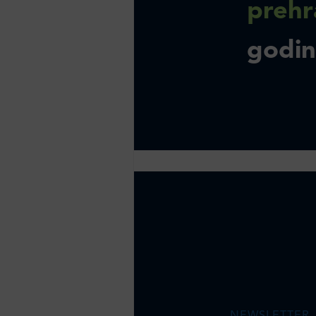
prehr
godi