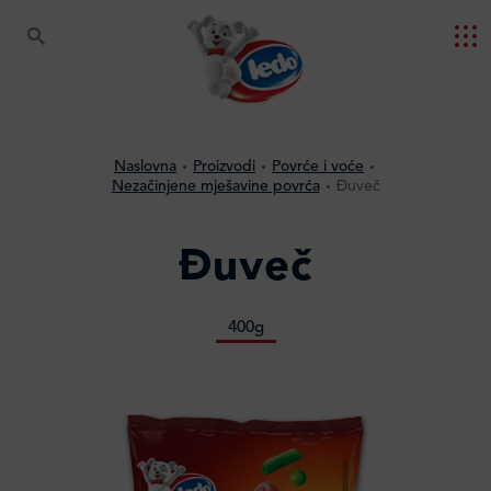
Naslovna
Proizvodi
Povrće i voće
Nezačinjene mješavine povrća
Đuveč
Đuveč
400g