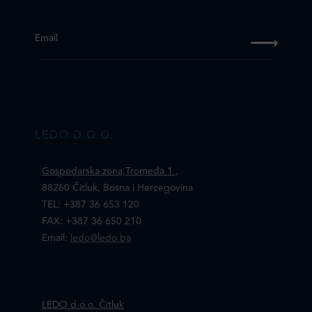
Email
LEDO D.O.O.
Gospodarska zona,Tromeđa 1
,
88260 Čitluk, Bosna i Hercegovina
TEL: +387 36 653 120
FAX: +387 36 650 210
Email:
ledo@ledo.ba
LEDO d.o.o. Čitluk