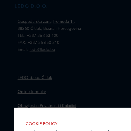
LEDO D.O.O.
Gospodarska zona,Tromeđa 1
,
88260 Čitluk, Bosna i Hercegovina
TEL: +387 36 653 120
FAX: +387 36 650 210
Email:
ledo@ledo.ba
LEDO d.o.o. Čitluk
Online formular
Obavijest o Privatnosti i Kolačići
Izjava o tajnosti i povjerljivosti podataka
COOKIE POLICY