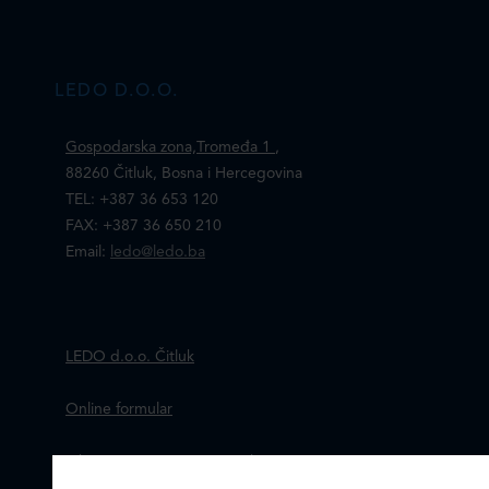
LEDO D.O.O.
Gospodarska zona,Tromeđa 1
,
88260 Čitluk, Bosna i Hercegovina
TEL: +387 36 653 120
FAX: +387 36 650 210
Email:
ledo@ledo.ba
LEDO d.o.o. Čitluk
Online formular
Obavijest o Privatnosti i Kolačići