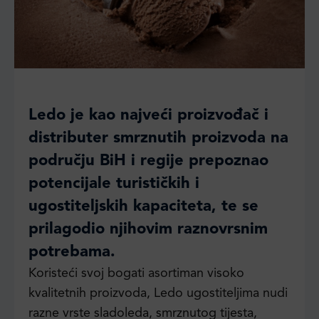
Ledo je kao najveći proizvođač i
distributer smrznutih proizvoda na
području BiH i regije prepoznao
potencijale turističkih i
ugostiteljskih kapaciteta, te se
prilagodio njihovim raznovrsnim
potrebama.
Koristeći svoj bogati asortiman visoko
kvalitetnih proizvoda, Ledo ugostiteljima nudi
razne vrste sladoleda, smrznutog tijesta,