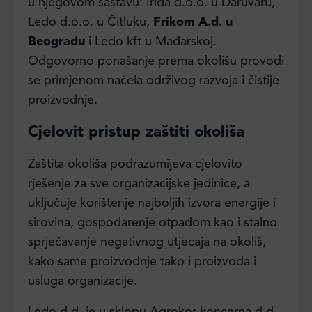
u njegovom sastavu: Irida d.o.o. u Daruvaru,
Ledo d.o.o. u Čitluku,
Frikom A.d. u
Beogradu
i Ledo kft u Mađarskoj.
Odgovorno ponašanje prema okolišu provodi
se primjenom načela održivog razvoja i čistije
proizvodnje.
Cjelovit pristup zaštiti okoliša
Zaštita okoliša podrazumijeva cjelovito
rješenje za sve organizacijske jedinice, a
uključuje korištenje najboljih izvora energije i
sirovina, gospodarenje otpadom kao i stalno
sprječavanje negativnog utjecaja na okoliš,
kako same proizvodnje tako i proizvoda i
usluga organizacije.
Ledo d.d. je u sklopu Agrokor koncerna d.d.