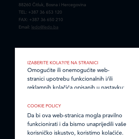
88260 Čitluk, Bosna i Hercegovina
TEL: +387 36 653 120
FAX: +387 36 650 210
Email:
ledo@ledo.ba
LEDO d.o.o. Čitluk
IZABERITE KOLA?I?E NA STRANICI
Omogućite ili onemogućite web-
Online formular
stranici upotrebu funkcionalnih i/ili
Obavijest o Privatnosti i Kolačići
reklamnih kolačića opisanih u nastavku:
Izjava o tajnosti i povjerljivosti podataka
COOKIE POLICY
Da bi ova web-stranica mogla pravilno
Kodeks poslovnih načela
funkcionirati i da bismo unaprijedili vaše
© Ledo d.o.o. 2026.
Nužni kolačići
korisničko iskustvo, koristimo kolaćiće.