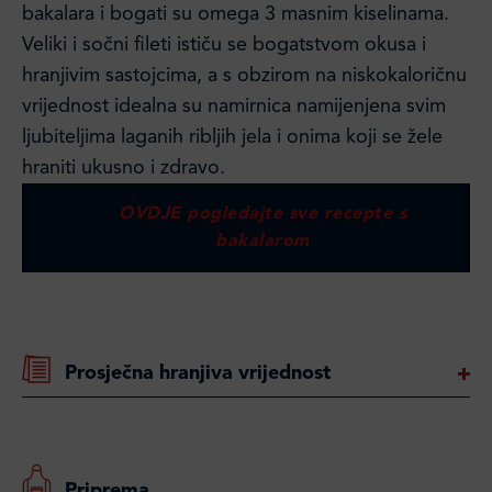
bakalara i bogati su omega 3 masnim kiselinama.
Veliki i sočni fileti ističu se bogatstvom okusa i
hranjivim sastojcima, a s obzirom na niskokaloričnu
vrijednost idealna su namirnica namijenjena svim
ljubiteljima laganih ribljih jela i onima koji se žele
hraniti ukusno i zdravo.
OVDJE pogledajte sve recepte s
bakalarom
Prosječna hranjiva vrijednost
Priprema