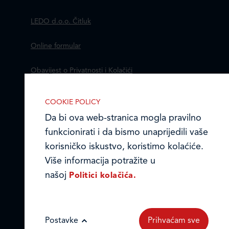
LEDO d.o.o. Čitluk
Online formular
Obavijest o Privatnosti i Kolačići
Izjava o tajnosti i povjerljivosti podataka
COOKIE POLICY
Da bi ova web-stranica mogla pravilno
Kodeks poslovnih načela
IZABERITE KOLA?I?E NA STRANICI
funkcionirati i da bismo unaprijedili vaše
Omogućite ili onemogućite web-
© Ledo d.o.o. 2026.
korisničko iskustvo, koristimo kolaćiće.
stranici upotrebu funkcionalnih i/ili
Više informacija potražite u
reklamnih kolačića opisanih u nastavku:
našoj
Politici kolačića.
Postavke
Prihvaćam sve