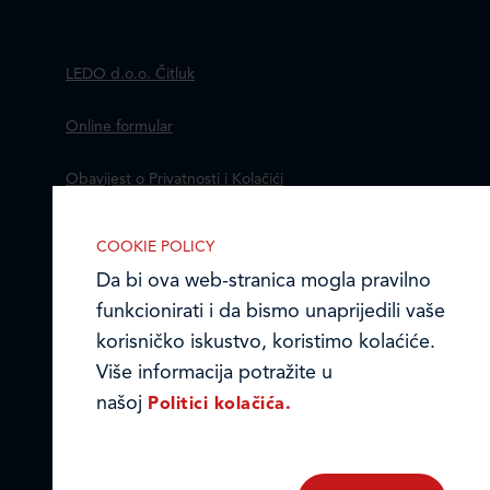
LEDO d.o.o. Čitluk
Online formular
Obavijest o Privatnosti i Kolačići
Izjava o tajnosti i povjerljivosti podataka
COOKIE POLICY
Da bi ova web-stranica mogla pravilno
Kodeks poslovnih načela
funkcionirati i da bismo unaprijedili vaše
© Ledo d.o.o. 2026.
korisničko iskustvo, koristimo kolaćiće.
IZABERITE KOLA?I?E NA STRANICI
Više informacija potražite u
Omogućite ili onemogućite web-
našoj
Politici kolačića.
stranici upotrebu funkcionalnih i/ili
reklamnih kolačića opisanih u nastavku: