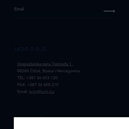
Email
LEDO D.O.O.
Gospodarska zona,Tromeđa 1
,
88260 Čitluk, Bosna i Hercegovina
TEL: +387 36 653 120
FAX: +387 36 650 210
Email:
ledo@ledo.ba
LEDO d.o.o. Čitluk