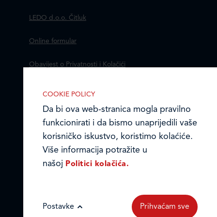
LEDO d.o.o. Čitluk
Online formular
Obavijest o Privatnosti i Kolačići
Izjava o tajnosti i povjerljivosti podataka
COOKIE POLICY
Da bi ova web-stranica mogla pravilno
Kodeks poslovnih načela
funkcionirati i da bismo unaprijedili vaše
© Ledo d.o.o. 2026.
korisničko iskustvo, koristimo kolaćiće.
Više informacija potražite u
našoj
Politici kolačića.
IZABERITE KOLA?I?E NA STRANICI
Omogućite ili onemogućite web-
stranici upotrebu funkcionalnih i/ili
reklamnih kolačića opisanih u nastavku:
Postavke
Prihvaćam sve