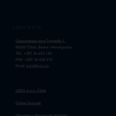
LEDO D.O.O.
Gospodarska zona,Tromeđa 1
,
88260 Čitluk, Bosna i Hercegovina
TEL: +387 36 653 120
FAX: +387 36 650 210
Email:
ledo@ledo.ba
LEDO d.o.o. Čitluk
Online formular
Obavijest o Privatnosti i Kolačići