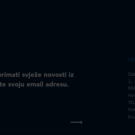
LE
primati svježe novosti iz
Gos
1
,
te svoju email adresu.
882
Her
TEL
FAX
Ema