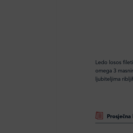
Ledo losos filet
omega 3 masnim 
ljubiteljima ribl
Prosječna 