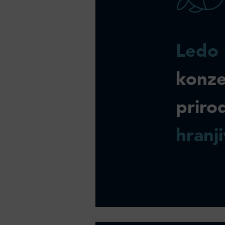
Ledo 
konze
priro
hranji