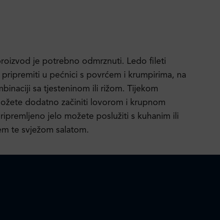
proizvod je potrebno odmrznuti. Ledo fileti
pripremiti u pećnici s povrćem i krumpirima, na
mbinaciji sa tjesteninom ili rižom. Tijekom
možete dodatno začiniti lovorom i krupnom
ipremljeno jelo možete poslužiti s kuhanim ili
m te svježom salatom.