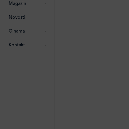
zma
 ostalo
Magazin
ttro
Novosti
e
e
O nama
ipack
 Lada
Kontakt
i
ten
li