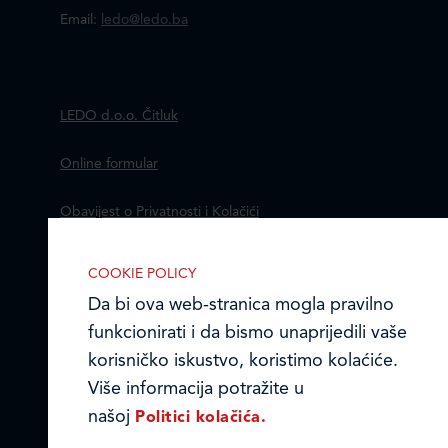
Email:
ledo@ledo.ba
LEDO d.o.o. Čitluk
Online formular
Obavijest o Privatnosti i Kolačići
Izjava o tajnosti i povjerljivosti podataka
COOKIE POLICY
IZABERITE KOLA?I?E NA STRANICI
Omogućite ili onemogućite web-
Da bi ova web-stranica mogla pravilno
Kodeks poslovnih načela
stranici upotrebu funkcionalnih i/ili
funkcionirati i da bismo unaprijedili vaše
reklamnih kolačića opisanih u nastavku:
© Ledo d.o.o. 2026.
korisničko iskustvo, koristimo kolaćiće.
Više informacija potražite u
našoj
Politici kolačića.