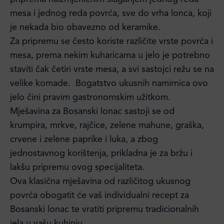
mesa i jednog reda povrća, sve do vrha lonca, koji
je nekada bio obavezno od keramike.
Za pripremu se često koriste različite vrste povrća i
mesa, prema nekim kuharicama u jelo je potrebno
staviti čak četiri vrste mesa, a svi sastojci režu se na
velike komade. Bogatstvo ukusnih namirnica ovo
jelo čini pravim gastronomskim užitkom.
Mješavina za Bosanski lonac sastoji se od
krumpira, mrkve, rajčice, zelene mahune, graška,
crvene i zelene paprike i luka, a zbog
jednostavnog korištenja, prikladna je za bržu i
lakšu pripremu ovog specijaliteta.
Ova klasična mješavina od različitog ukusnog
povrća obogatit će vaš individualni recept za
Bosanski lonac te vratiti pripremu tradicionalnih
jela u vašu kuhinju.