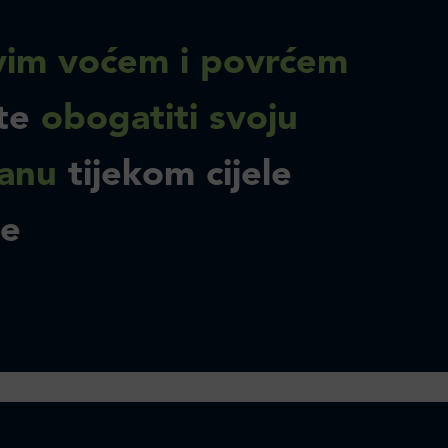
im voćem i povrćem
te
obogatiti svoju
anu
tijekom cijele
ne