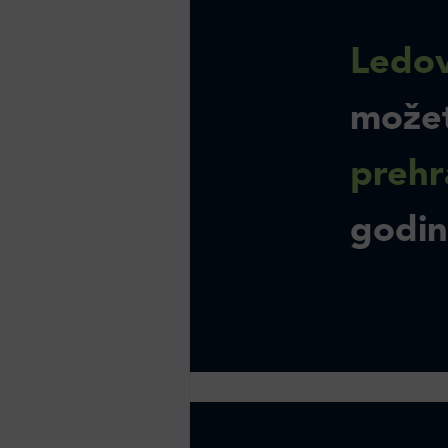
Ledov
može
prehr
godi