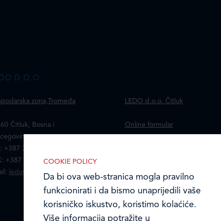
DO D.O.O.
podarska zona,Tromeđa
LEDO d.o.o. Čitluk
60 Čitluk, Bosna i
Online formular
cegovina
: +387 36 653 120
Obavijest o Privatnosti i
: +387 36 650 210
Kolačići
COOKIE POLICY
il:
ledo@ledo.ba
Da bi ova web-stranica mogla pravilno
Izjava o tajnosti i povjerljivosti
funkcionirati i da bismo unaprijedili vaše
podataka
korisničko iskustvo, koristimo kolaćiće.
Više informacija potražite u
Kodeks poslovnih načela