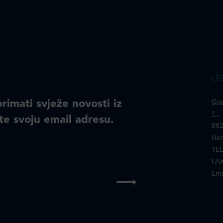
LE
primati svježe novosti iz
Gos
1
,
te svoju email adresu.
882
Her
TEL
FAX
Ema