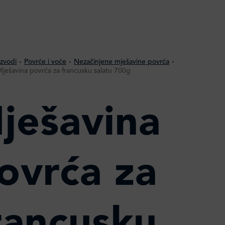
izvodi
Povrće i voće
Nezačinjene mješavine povrća
ješavina povrća za francusku salatu 700g
ješavina
ovrća za