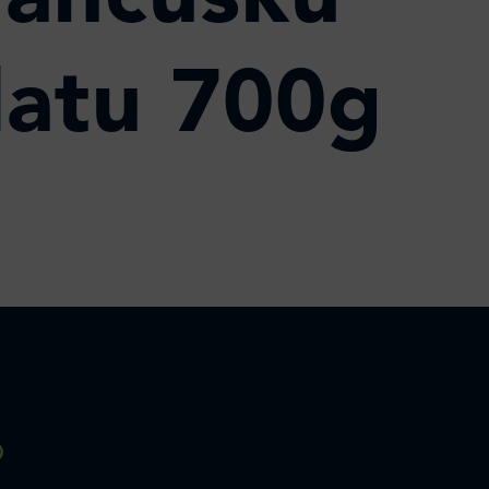
rancusku
latu 700g